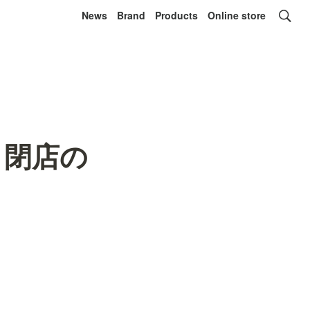
News
Brand
Products
Online store
店 閉店の