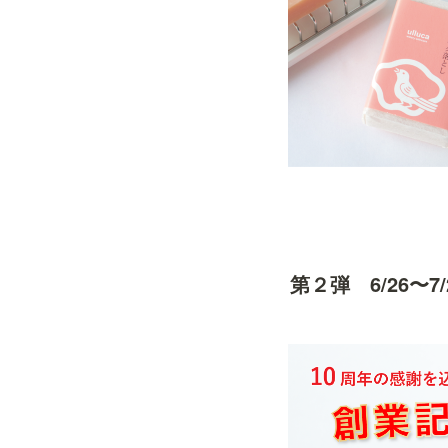
第２弾　6/26〜