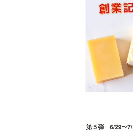
第５弾　6/29〜