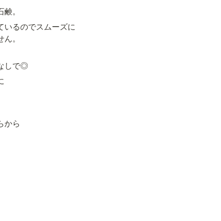
石鹸。
ているのでスムーズに
せん。
なしで◎


らから