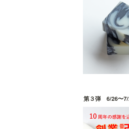
第３弾　6/26〜