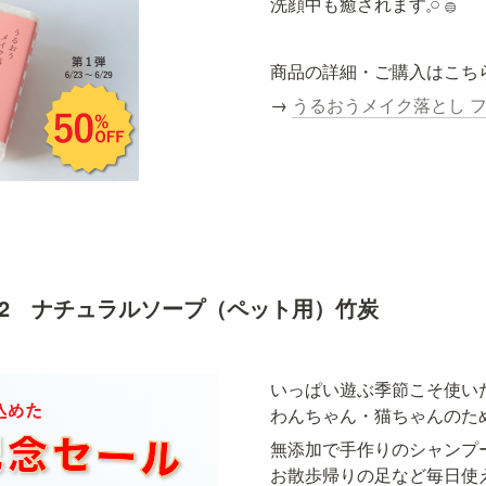
洗顔中も癒されます𓈒𓏸 𓐍
商品の詳細・ご購入はこち
→ 
うるおうメイク落とし 
7/2　ナチュラルソープ（ペット用）竹炭
いっぱい遊ぶ季節こそ使いた
わんちゃん・猫ちゃんのた
無添加で手作りのシャンプー
お散歩帰りの足など毎日使え