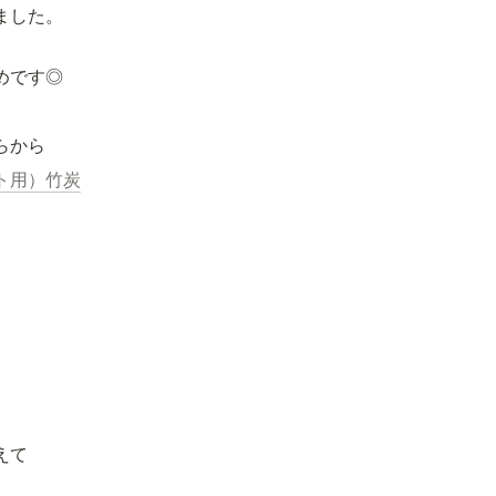
ました。
めです◎
らから
ト用）竹炭
て
