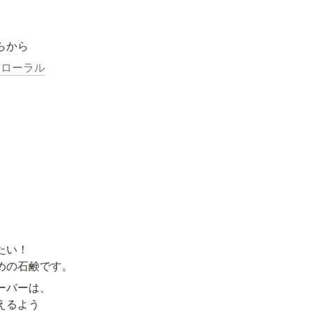
らから
フローラル
い！

めの石鹸です。
バーは、

るよう
