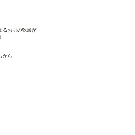
。
るお肌の乾燥が

！
らから