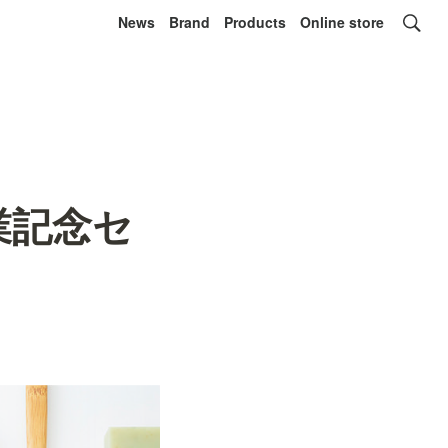
News
Brand
Products
Online store
業記念セ