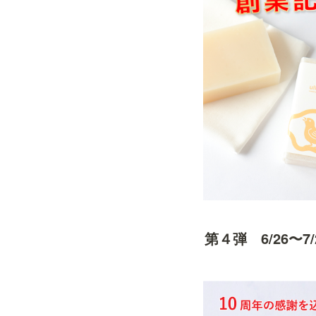
第４弾　6/26〜